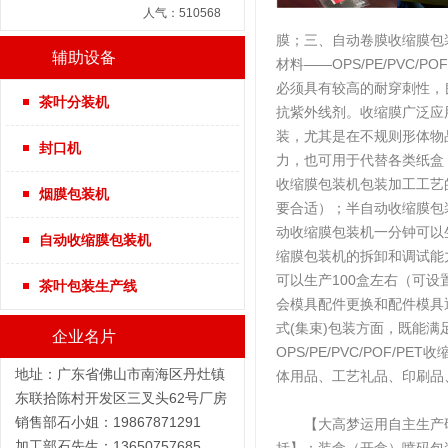
人气：510568
膜；三、自动卷膜收缩膜包
辅助设备
材料——OPS/PE/PV
必须具有较高的耐穿刺性，
茶叶分装机
抗紫外线剂。收缩膜广泛应
装，尤其是在不规则形体物
封口机
力，也可用于代替各类纸盒
收缩膜包装机包装加工工艺
烟膜包装机
要合适）；半自动收缩膜包
动收缩膜包装机一分钟可以
自动收缩膜包装机
缩膜包装机的拆卸和调试能
可以生产100盒左右（可
茶叶包装生产线
会模具配件更换和配件模具通
式(集束)包装方面，既能
企业名片
OPS/PE/PVC/PO
地址：广东省佛山市南海区丹灶镇
体用品、工艺礼品、印刷品
东联拾陈村开发区三叉头62号厂房
销售部石小姐：19867871291
【大高梦运用自主生产研
加工部石先生：13650757685