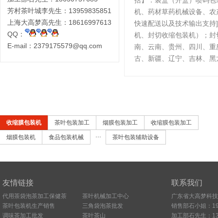
括】：装盒（开盒）喷码包装
芳村茶叶城李先生：13959835851
机、药材草药机械设备、农
上海大高梦高先生：18616997613
快速配送以及技术输出支持
QQ：
机、封切收缩包装机）；封
E-mail：2379175579@qq.com
南、云南、贵州、四川、重
古、新疆、辽宁、吉林、黑
收缩膜包装机
茶叶包装加工
烟膜包装加工
收缩膜包装加工
...
烟膜包装机
食品包装机械
茶叶包装辅助设备
友情链接
联系我们
代用茶袋泡茶加工保健茶
茶叶机械加工中心
广东省大高梦科技
茶叶包装机生产销售
三角袋泡茶批发
销售部石小姐：198
调味茶加工批发
茶叶茶山
加工部石先生：136