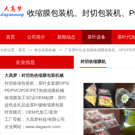
收缩膜包装机、封切包装机、PO
首页
公司简介
新闻动态
茶叶设备
茶叶代
PVC、PET、OPS-封切收缩包
当前位置：
首页
>>
食品包装机械
>>
广东茶叶礼盒包装收缩膜包装机、OPS/PE/P
封切收缩膜机
企业信息
大高梦：封切热收缩膜包装机械
封切收缩包装机：茶叶盒套膜OPS/
PE/PVC/POF/PET热收缩膜机械
收缩膜加工SC证OEM贴牌：茶叶
盒纸盒礼品盒茶叶罐收缩膜包装
经营模式：OEM代加工/直营
工厂导航：大高梦科技/有限公司
企业网站：
www.dagaom.com